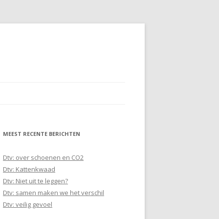
MEEST RECENTE BERICHTEN
Dtv: over schoenen en CO2
Dtv: Kattenkwaad
Dtv: Niet uit te leggen?
Dtv: samen maken we het verschil
Dtv: veilig gevoel