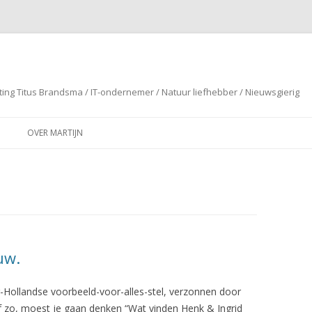
ting Titus Brandsma / IT-ondernemer / Natuur liefhebber / Nieuwsgierig
Spring naar de inhoud
OVER MARTIJN
uw.
-Hollandse voorbeeld-voor-alles-stel, verzonnen door
 of zo, moest je gaan denken “Wat vinden Henk & Ingrid