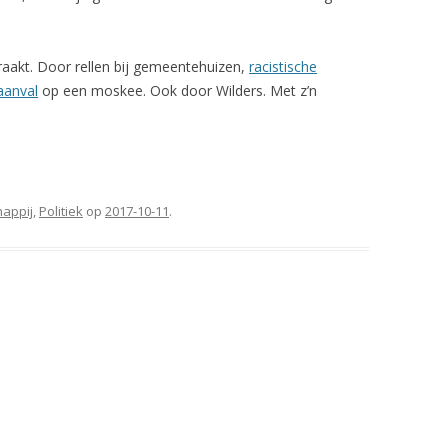
raakt. Door rellen bij gemeentehuizen,
racistische
 aanval
op een moskee. Ook door Wilders. Met z’n
appij
,
Politiek
op
2017-10-11
.