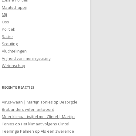
Maatschappij
Mij
Oss
Politiek
Satire
Scouting
Vluchtelingen
Vrijheid van meningsuiting
Wetenschap
RECENTE REACTIES
Virus-waan | Martijn Tonies
op
Bezorgde
Brabanders willen antwoord
Meer klimaat-twijfel met Clintel | Martijn
Tonies
op
Het klimaat volgens Clintel
Teeninga Palmen
op
Als een zwerende