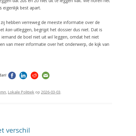
gen dat zus en zo niet uit te leggen valt. We horen het
s eigenlijk best apart.
n zij hebben verreweg de meeste informatie over de
iet
kan
uitleggen, begrijpt het dossier dus niet. Dat is
at iemand de boel niet uit
wil
leggen, omdat het niet
even van meer informatie over het onderwerp, de kijk van
dan!
umn
,
Lokale Politiek
op
2026-03-03
.
 verschil