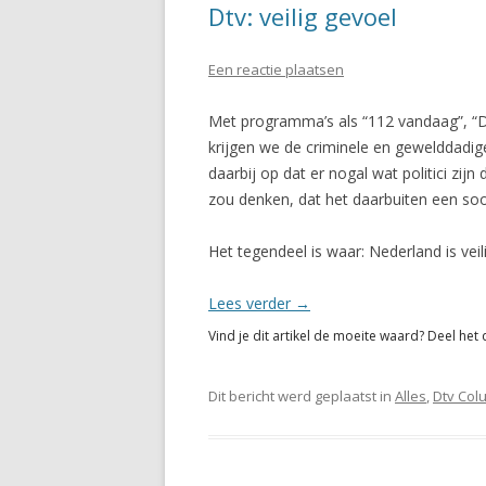
Dtv: veilig gevoel
Een reactie plaatsen
Met programma’s als “112 vandaag”, “De 
krijgen we de criminele en gewelddadige
daarbij op dat er nogal wat politici zij
zou denken, dat het daarbuiten een so
Het tegendeel is waar: Nederland is veil
Lees verder
→
Vind je dit artikel de moeite waard? Deel het 
Dit bericht werd geplaatst in
Alles
,
Dtv Col