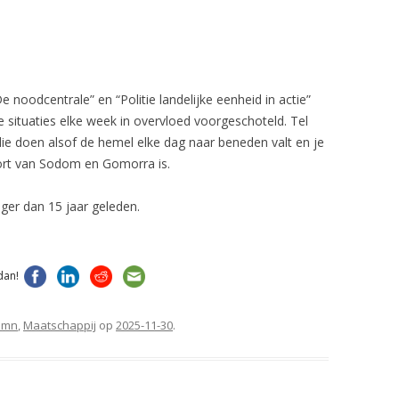
noodcentrale” en “Politie landelijke eenheid in actie”
 situaties elke week in overvloed voorgeschoteld. Tel
n die doen alsof de hemel elke dag naar beneden valt en je
ort van Sodom en Gomorra is.
iger dan 15 jaar geleden.
dan!
umn
,
Maatschappij
op
2025-11-30
.