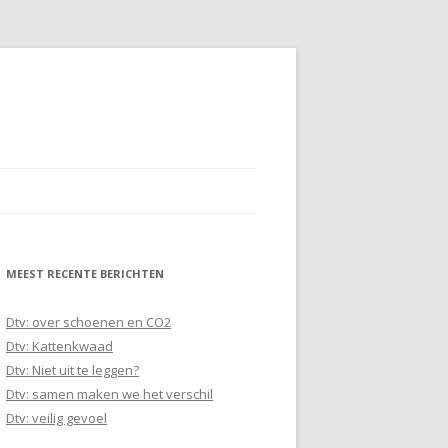
MEEST RECENTE BERICHTEN
Dtv: over schoenen en CO2
Dtv: Kattenkwaad
Dtv: Niet uit te leggen?
Dtv: samen maken we het verschil
Dtv: veilig gevoel