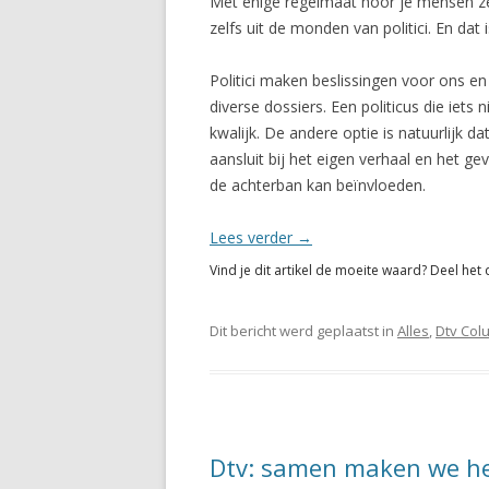
Met enige regelmaat hoor je mensen zeg
zelfs uit de monden van politici. En dat i
Politici maken beslissingen voor ons e
diverse dossiers. Een politicus die iets n
kwalijk. De andere optie is natuurlijk d
aansluit bij het eigen verhaal en het g
de achterban kan beïnvloeden.
Lees verder
→
Vind je dit artikel de moeite waard? Deel het 
Dit bericht werd geplaatst in
Alles
,
Dtv Col
Dtv: samen maken we het