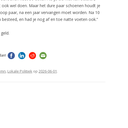
et ook wel doen. Maar het dure paar schoenen houdt je
dkoop paar, na een jaar vervangen moet worden. Na 10
n besteed, en had je nog af en toe natte voeten ook.”
 geld.
dan!
umn
,
Lokale Politiek
op
2026-06-01
.