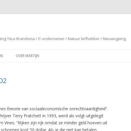
ting Titus Brandsma / IT-ondernemer / Natuur liefhebber / Nieuwsgierig
Spring naar de inhoud
EN
OVER MARTIJN
CO2
ines theorie van sociaaleconomische onrechtvaardigheid”.
rijver Terry Pratchett in 1993, werd als volgt uitgelegd
Vines: “Rijken zijn rijk omdat ze minder geld hoeven uit
choenen kost 50 dollar. Als je die niet kan betalen,