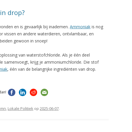
 in drop?
wonden en is gevaarlijk bij inademen.
Ammoniak
is nog
voor vissen en andere waterdieren, ontvlambaar, en
 beiden gewoon in snoep!
oplossing van waterstofchloride. Als je één deel
e samenvoegt, krijg je ammoniumchloride. Die stof
miak
, één van de belangrijke ingrediënten van drop.
dan!
umn
,
Lokale Politiek
op
2025-06-07
.