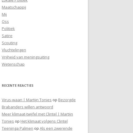
Maatschappij
Mij
Oss
Politiek
Satire
Scouting
Vluchtelingen
Vrijheid van meningsuiting
Wetenschap
RECENTE REACTIES
Virus-waan | Martijn Tonies
op
Bezorgde
Brabanders willen antwoord
Meer klimaat-twijfel met Clintel | Martijn
Tonies
op
Het klimaat volgens Clintel
Teeninga Palmen
op
Als een zwerende