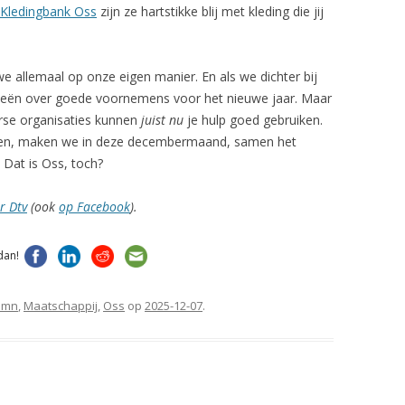
Kledingbank Oss
zijn ze hartstikke blij met kleding die jij
 allemaal op onze eigen manier. En als we dichter bij
ideeën over goede voornemens voor het nieuwe jaar. Maar
verse organisaties kunnen
juist nu
je hulp goed gebruiken.
ragen, maken we in deze decembermaand, samen het
 Dat is Oss, toch?
r Dtv
(ook
op Facebook
).
dan!
umn
,
Maatschappij
,
Oss
op
2025-12-07
.