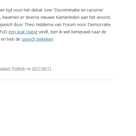
 tijd voor het debat over ‘Discriminatie en racisme’.
t, kwamen er diverse nieuwe Kamerleden aan het woord,
speech
door Theo Hiddema van Forum voor Democratie
 FvD
een leuk clubje
vindt, ben ik wel benieuwd naar de
k en heb de
speech bekeken
.
appij
,
Politiek
op
2017-04-11
.