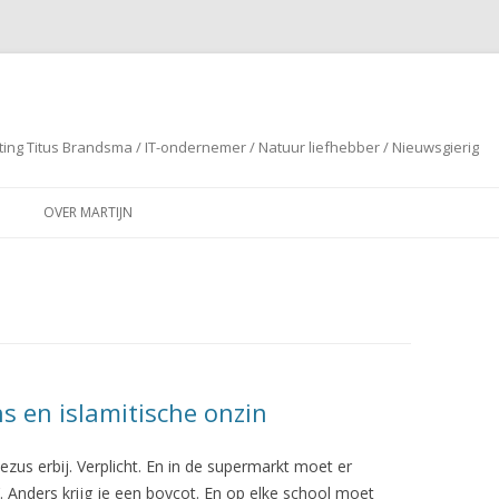
ting Titus Brandsma / IT-ondernemer / Natuur liefhebber / Nieuwsgierig
Spring naar de inhoud
OVER MARTIJN
ns en islamitische onzin
zus erbij. Verplicht. En in de supermarkt moet er
’. Anders krijg je een boycot. En op elke school moet