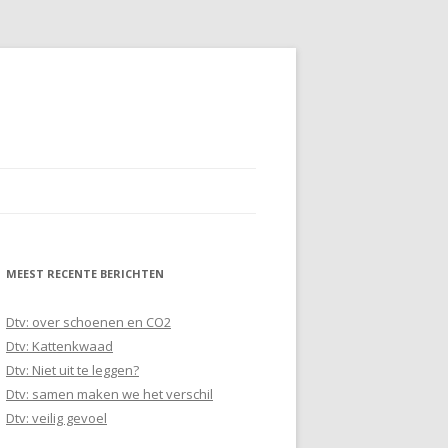
MEEST RECENTE BERICHTEN
Dtv: over schoenen en CO2
Dtv: Kattenkwaad
Dtv: Niet uit te leggen?
Dtv: samen maken we het verschil
Dtv: veilig gevoel