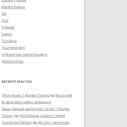
Maatschappij
Mij
Oss
Politiek
Satire
Scouting
Vluchtelingen
Vrijheid van meningsuiting
Wetenschap
RECENTE REACTIES
Virus-waan | Martijn Tonies
op
Bezorgde
Brabanders willen antwoord
Meer klimaat-twijfel met Clintel | Martijn
Tonies
op
Het klimaat volgens Clintel
Teeninga Palmen
op
Als een zwerende