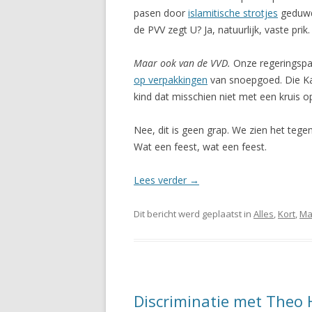
pasen door
islamitische strotjes
geduwd 
de PVV zegt U? Ja, natuurlijk, vaste prik.
Maar ook van de VVD.
Onze regeringspart
op verpakkingen
van snoepgoed. Die 
kind dat misschien niet met een kruis o
Nee, dit is geen grap. We zien het tegen
Wat een feest, wat een feest.
Lees verder
→
Dit bericht werd geplaatst in
Alles
,
Kort
,
Ma
Discriminatie met Theo