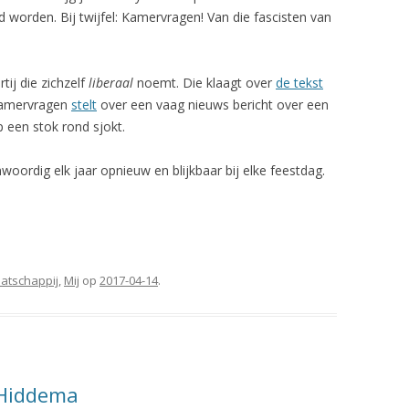
worden. Bij twijfel: Kamervragen! Van die fascisten van
ij die zichzelf
liberaal
noemt. Die klaagt over
de tekst
Kamervragen
stelt
over een vaag nieuws bericht over een
p een stok rond sjokt.
woordig elk jaar opnieuw en blijkbaar bij elke feestdag.
atschappij
,
Mij
op
2017-04-14
.
 Hiddema