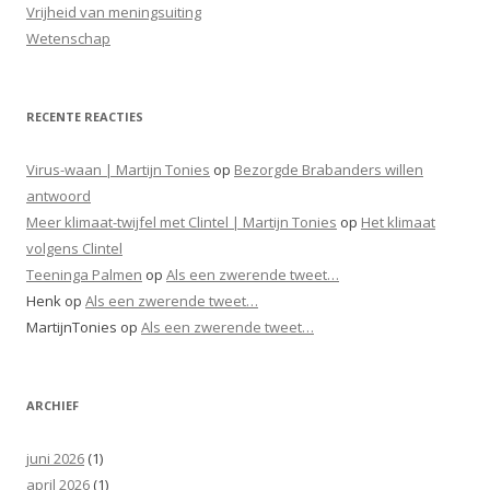
Vrijheid van meningsuiting
Wetenschap
RECENTE REACTIES
Virus-waan | Martijn Tonies
op
Bezorgde Brabanders willen
antwoord
Meer klimaat-twijfel met Clintel | Martijn Tonies
op
Het klimaat
volgens Clintel
Teeninga Palmen
op
Als een zwerende tweet…
Henk
op
Als een zwerende tweet…
MartijnTonies
op
Als een zwerende tweet…
ARCHIEF
juni 2026
(1)
april 2026
(1)