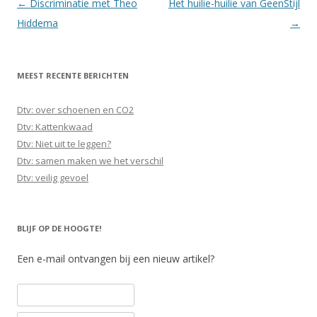
Berichtnavigatie
←
Discriminatie met Theo
Het huilie-huilie van GeenStijl
Hiddema
→
MEEST RECENTE BERICHTEN
Dtv: over schoenen en CO2
Dtv: Kattenkwaad
Dtv: Niet uit te leggen?
Dtv: samen maken we het verschil
Dtv: veilig gevoel
BLIJF OP DE HOOGTE!
Een e-mail ontvangen bij een nieuw artikel?