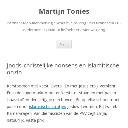
Martijn Tonies
Partner / Man-met-mening / Scout bij Scouting Titus Brandsma / IT-
ondernemer / Natuur liefhebber / Nieuwsgierig
Spring naar de inhoud
Menu
Joods-christelijke nonsens en islamitische
onzin
Kerstbomen met kerst. Overal! En met Jezus erbij. Verplicht.
En in de supermarkt moet er ‘kerststol’ staan en met pasen
‘paasstol’. Anders krijg je een boycot. En op elke school moet
pasen door
islamitische strotjes
geduwd worden. Bij twijfel:
Kamervragen! Van die fascisten van de PVV zegt U? Ja,
natuurlijk, vaste prik.