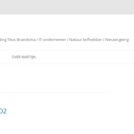
ting Titus Brandsma / IT-ondernemer / Natuur liefhebber / Nieuwsgierig
Spring naar de inhoud
OVER MARTIJN
CO2