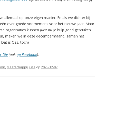
 allemaal op onze eigen manier. En als we dichter bij
ideeën over goede voornemens voor het nieuwe jaar. Maar
verse organisaties kunnen
juist nu
je hulp goed gebruiken.
ragen, maken we in deze decembermaand, samen het
 Dat is Oss, toch?
r Dtv
(ook
op Facebook
).
umn
,
Maatschappij
,
Oss
op
2025-12-07
.