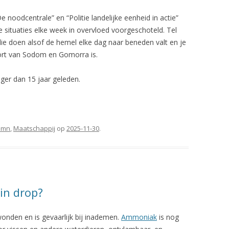
noodcentrale” en “Politie landelijke eenheid in actie”
 situaties elke week in overvloed voorgeschoteld. Tel
n die doen alsof de hemel elke dag naar beneden valt en je
ort van Sodom en Gomorra is.
iger dan 15 jaar geleden.
umn
,
Maatschappij
op
2025-11-30
.
 in drop?
wonden en is gevaarlijk bij inademen.
Ammoniak
is nog