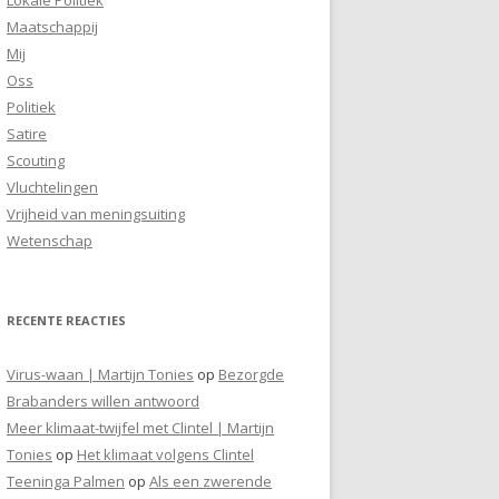
Maatschappij
Mij
Oss
Politiek
Satire
Scouting
Vluchtelingen
Vrijheid van meningsuiting
Wetenschap
RECENTE REACTIES
Virus-waan | Martijn Tonies
op
Bezorgde
Brabanders willen antwoord
Meer klimaat-twijfel met Clintel | Martijn
Tonies
op
Het klimaat volgens Clintel
Teeninga Palmen
op
Als een zwerende