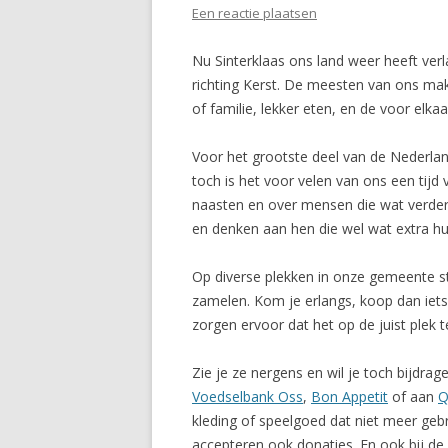
Een reactie plaatsen
Nu Sinterklaas ons land weer heeft ve
richting Kerst. De meesten van ons mak
of familie, lekker eten, en de voor el
Voor het grootste deel van de Nederlan
toch is het voor velen van ons een tijd
naasten en over mensen die wat verder 
en denken aan hen die wel wat extra hu
Op diverse plekken in onze gemeente 
zamelen. Kom je erlangs, koop dan iets 
zorgen ervoor dat het op de juist plek t
Zie je ze nergens en wil je toch bijdra
Voedselbank Oss
,
Bon Appetit
of aan
Q
kleding of speelgoed dat niet meer geb
accepteren ook donaties. En ook bij de