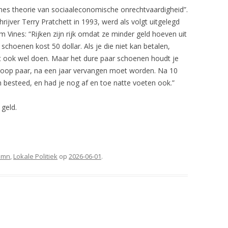
ines theorie van sociaaleconomische onrechtvaardigheid”.
rijver Terry Pratchett in 1993, werd als volgt uitgelegd
Vines: “Rijken zijn rijk omdat ze minder geld hoeven uit
choenen kost 50 dollar. Als je die niet kan betalen,
et ook wel doen. Maar het dure paar schoenen houdt je
dkoop paar, na een jaar vervangen moet worden. Na 10
n besteed, en had je nog af en toe natte voeten ook.”
 geld.
umn
,
Lokale Politiek
op
2026-06-01
.