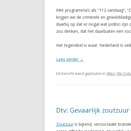
Met programma’s als “112 vandaag”, “De 
krijgen we de criminele en gewelddadige
daarbij op dat er nogal wat politici zij
zou denken, dat het daarbuiten een so
Het tegendeel is waar: Nederland is veil
Lees verder
→
Dit bericht werd geplaatst in
Alles
,
Dtv Col
Dtv: Gevaarlijk zoutzuur
Zoutzuur
is bijtend, veroorzaakt brand