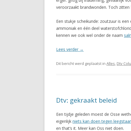
erger: giftig bij inademing, gevaarlijk 
veroorzaakt brandwonden. Toch zitten
Een stukje scheikunde: zoutzuur is een 
ammoniak en één deel waterstofchlorid
kennen we ook wel onder de naam
sal
Lees verder
→
Dit bericht werd geplaatst in
Alles
,
Dtv Col
Dtv: gekraakt beleid
Een tijdje geleden moest de Osse wet
eigenlijk
niets kan doen tegen leegsta
en that’s it. Meer kan Oss niet doen.