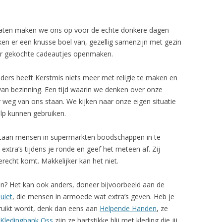
rlaten maken we ons op voor de echte donkere dagen
en er een knusse boel van, gezellig samenzijn met gezin
kaar gekochte cadeautjes openmaken.
ders heeft Kerstmis niets meer met religie te maken en
 van bezinning. Een tijd waarin we denken over onze
weg van ons staan. We kijken naar onze eigen situatie
lp kunnen gebruiken.
staan mensen in supermarkten boodschappen in te
extra’s tijdens je ronde en geef het meteen af. Zij
erecht komt. Makkelijker kan het niet.
gen? Het kan ook anders, doneer bijvoorbeeld aan de
uiet
, die mensen in armoede wat extra’s geven. Heb je
ruikt wordt, denk dan eens aan
Helpende Handen
, ze
Kledingbank Oss
zijn ze hartstikke blij met kleding die jij