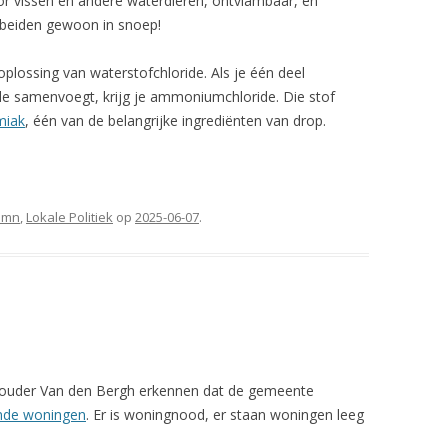
voor vissen en andere waterdieren, ontvlambaar, en
 beiden gewoon in snoep!
oplossing van waterstofchloride. Als je één deel
e samenvoegt, krijg je ammoniumchloride. Die stof
miak
, één van de belangrijke ingrediënten van drop.
umn
,
Lokale Politiek
op
2025-06-07
.
houder Van den Bergh erkennen dat de gemeente
ande woningen
. Er is woningnood, er staan woningen leeg