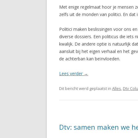
Met enige regelmaat hoor je mensen zeg
zelfs uit de monden van politici. En dat i
Politici maken beslissingen voor ons e
diverse dossiers. Een politicus die iets n
kwalijk. De andere optie is natuurlijk d
aansluit bij het eigen verhaal en het g
de achterban kan beïnvloeden.
Lees verder
→
Dit bericht werd geplaatst in
Alles
,
Dtv Col
Dtv: samen maken we het