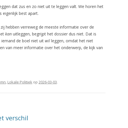
gen dat zus en zo niet uit te leggen valt. We horen het
s eigenlijk best apart.
n zij hebben verreweg de meeste informatie over de
iet
kan
uitleggen, begrijpt het dossier dus niet. Dat is
at iemand de boel niet uit
wil
leggen, omdat het niet
even van meer informatie over het onderwerp, de kijk van
umn
,
Lokale Politiek
op
2026-03-03
.
 verschil