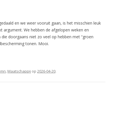
gedaald en we weer vooruit gaan, is het misschien leuk
ruikt argument. We hebben de afgelopen weken en
n die doorgaans niet zo veel op hebben met “groen
elbescherming tonen. Mooi.
umn
,
Maatschappij
op
2026-04-20
.