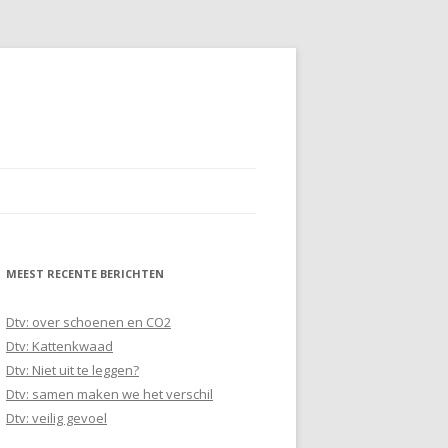
MEEST RECENTE BERICHTEN
Dtv: over schoenen en CO2
Dtv: Kattenkwaad
Dtv: Niet uit te leggen?
Dtv: samen maken we het verschil
Dtv: veilig gevoel