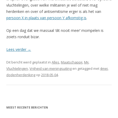
vluchtelingen, over welke militairen je wel of niet mag
herdenken en over of antisemitisme erger is als het van
persoon X in plaats van persoon Y afkomstig is
.
Op een dag dat we massaal ‘dit nooit meer’ mompelen is
zoiets ronduit bizar.
Lees verder
→
Dit bericht werd geplaatst in
Alles
,
Maatschappij
,
Mij
,
Vluchtelingen
,
Vrijheid van meningsuiting
en getagged met
4mei
,
dodenherdenking
op
2018-05-04
.
MEEST RECENTE BERICHTEN