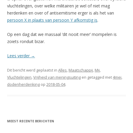
vluchtelingen, over welke militairen je wel of niet mag
herdenken en over of antisemitisme erger is als het van
persoon X in plaats van persoon Y afkomstig is
.
Op een dag dat we massaal ‘dit nooit meer’ mompelen is
zoiets ronduit bizar.
Lees verder
→
Dit bericht werd geplaatst in
Alles
,
Maatschappij
,
Mij
,
Vluchtelingen
,
Vrijheid van meningsuiting
en getagged met
4mei
,
dodenherdenking
op
2018-05-04
.
MEEST RECENTE BERICHTEN