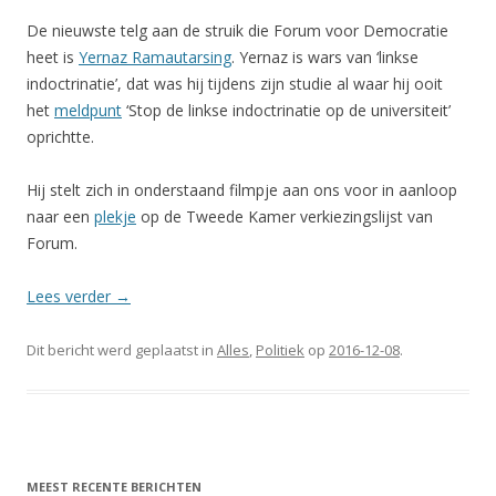
De nieuwste telg aan de struik die Forum voor Democratie
heet is
Yernaz Ramautarsing
. Yernaz is wars van ‘linkse
indoctrinatie’, dat was hij tijdens zijn studie al waar hij ooit
het
meldpunt
‘Stop de linkse indoctrinatie op de universiteit’
oprichtte.
Hij stelt zich in onderstaand filmpje aan ons voor in aanloop
naar een
plekje
op de Tweede Kamer verkiezingslijst van
Forum.
Lees verder
→
Dit bericht werd geplaatst in
Alles
,
Politiek
op
2016-12-08
.
MEEST RECENTE BERICHTEN