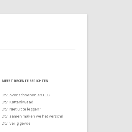
MEEST RECENTE BERICHTEN
Dtv: over schoenen en CO2
Dtv: Kattenkwaad
Dtv: Niet uit te leggen?
Dtv: samen maken we het verschil
Dtv: veilig gevoel