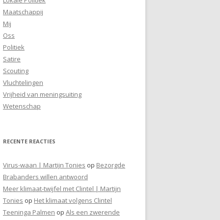
Maatschappij
Mij
Oss
Politiek
Satire
Scouting
Vluchtelingen
Vrijheid van meningsuiting
Wetenschap
RECENTE REACTIES
Virus-waan | Martijn Tonies
op
Bezorgde
Brabanders willen antwoord
Meer klimaat-twijfel met Clintel | Martijn
Tonies
op
Het klimaat volgens Clintel
Teeninga Palmen
op
Als een zwerende