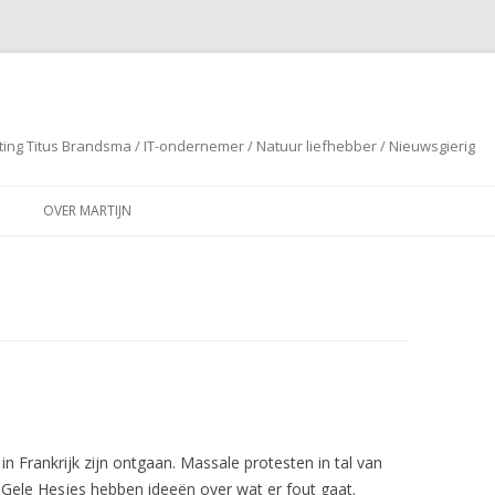
ting Titus Brandsma / IT-ondernemer / Natuur liefhebber / Nieuwsgierig
Spring naar de inhoud
OVER MARTIJN
 Frankrijk zijn ontgaan. Massale protesten in tal van
e Gele Hesjes hebben ideeën over wat er fout gaat.