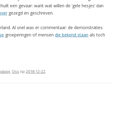
ilt een gevaar: want wat willen de ‘gele hesjes’ dan
over
gezegd en geschreven.
rland. Al snel was er commentaar: de demonstraties
tse
groeperingen of mensen
die bekend staan
als toch
appij
,
Oss
op
2018-12-22
.