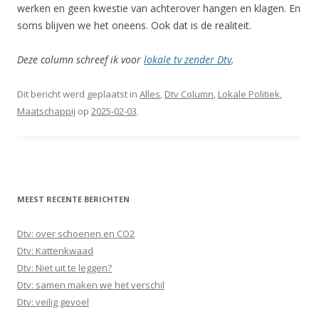
werken en geen kwestie van achterover hangen en klagen. En
soms blijven we het oneens. Ook dat is de realiteit.
Deze column schreef ik voor
lokale tv zender Dtv
.
Dit bericht werd geplaatst in
Alles
,
Dtv Column
,
Lokale Politiek
,
Maatschappij
op
2025-02-03
.
MEEST RECENTE BERICHTEN
Dtv: over schoenen en CO2
Dtv: Kattenkwaad
Dtv: Niet uit te leggen?
Dtv: samen maken we het verschil
Dtv: veilig gevoel