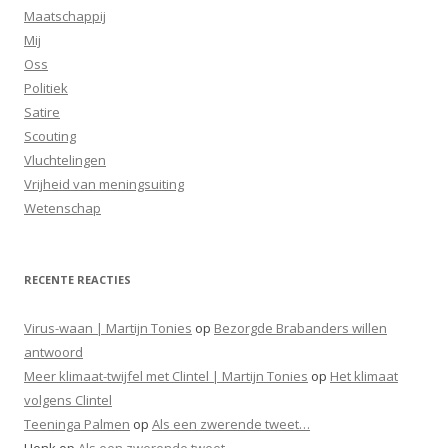
Maatschappij
Mij
Oss
Politiek
Satire
Scouting
Vluchtelingen
Vrijheid van meningsuiting
Wetenschap
RECENTE REACTIES
Virus-waan | Martijn Tonies
op
Bezorgde Brabanders willen
antwoord
Meer klimaat-twijfel met Clintel | Martijn Tonies
op
Het klimaat
volgens Clintel
Teeninga Palmen
op
Als een zwerende tweet…
Henk
op
Als een zwerende tweet…