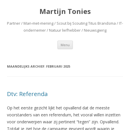
Martijn Tonies
Partner / Man-met-mening / Scout bij Scouting Titus Brandsma / IT-
ondernemer / Natuur liefhebber / Nieuwsgierig
Spring naar de inhoud
Menu
MAANDELIJKS ARCHIEF:
FEBRUARI 2025
Dtv: Referenda
Op het eerste gezicht lijkt het opvallend dat de meeste
voorstanders van een referendum, het vooral willen inzetten
voor onderwerpen waar zij pertinent “tegen” zijn. Opvallend.
Totdat je ziet hoe de campagne gevoerd wordt waarin je