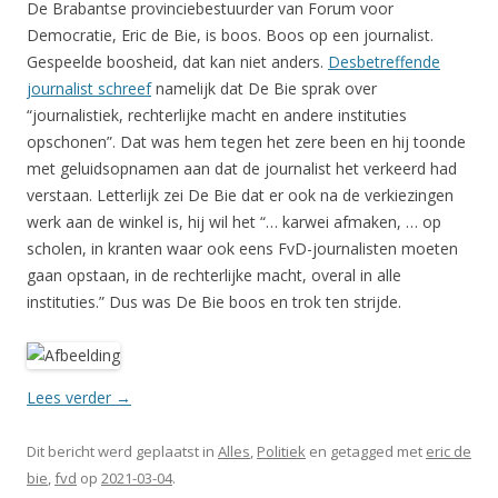
De Brabantse provinciebestuurder van Forum voor
Democratie, Eric de Bie, is boos. Boos op een journalist.
Gespeelde boosheid, dat kan niet anders.
Desbetreffende
journalist schreef
namelijk dat De Bie sprak over
“journalistiek, rechterlijke macht en andere instituties
opschonen”. Dat was hem tegen het zere been en hij toonde
met geluidsopnamen aan dat de journalist het verkeerd had
verstaan. Letterlijk zei De Bie dat er ook na de verkiezingen
werk aan de winkel is, hij wil het “… karwei afmaken, … op
scholen, in kranten waar ook eens FvD-journalisten moeten
gaan opstaan, in de rechterlijke macht, overal in alle
instituties.” Dus was De Bie boos en trok ten strijde.
Lees verder
→
Dit bericht werd geplaatst in
Alles
,
Politiek
en getagged met
eric de
bie
,
fvd
op
2021-03-04
.