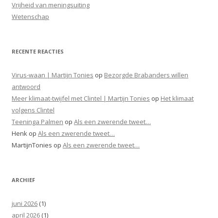
Vrijheid van meningsuiting
Wetenschap
RECENTE REACTIES
Virus-waan | Martijn Tonies
op
Bezorgde Brabanders willen
antwoord
Meer klimaat-twijfel met Clintel | Martijn Tonies
op
Het klimaat
volgens Clintel
Teeninga Palmen
op
Als een zwerende tweet…
Henk
op
Als een zwerende tweet…
MartijnTonies
op
Als een zwerende tweet…
ARCHIEF
juni 2026
(1)
april 2026
(1)