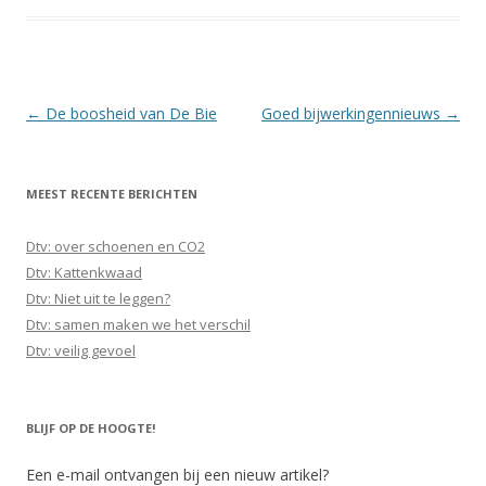
Berichtnavigatie
←
De boosheid van De Bie
Goed bijwerkingennieuws
→
MEEST RECENTE BERICHTEN
Dtv: over schoenen en CO2
Dtv: Kattenkwaad
Dtv: Niet uit te leggen?
Dtv: samen maken we het verschil
Dtv: veilig gevoel
BLIJF OP DE HOOGTE!
Een e-mail ontvangen bij een nieuw artikel?