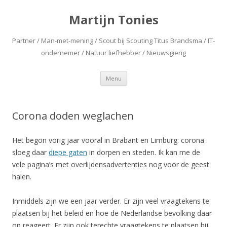
Martijn Tonies
Partner / Man-met-mening / Scout bij Scouting Titus Brandsma / IT-
ondernemer / Natuur liefhebber / Nieuwsgierig
Spring naar de inhoud
Menu
Corona doden weglachen
Het begon vorig jaar vooral in Brabant en Limburg: corona
sloeg daar
diepe gaten
in dorpen en steden. Ik kan me de
vele pagina’s met overlijdensadvertenties nog voor de geest
halen.
Inmiddels zijn we een jaar verder. Er zijn veel vraagtekens te
plaatsen bij het beleid en hoe de Nederlandse bevolking daar
op reageert. Er zijn ook terechte vraagtekens te plaatsen bij