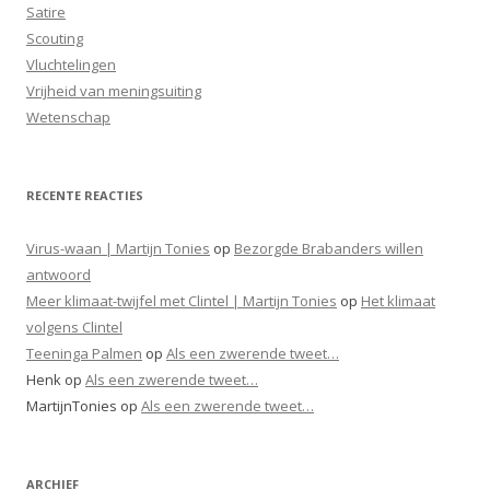
Satire
Scouting
Vluchtelingen
Vrijheid van meningsuiting
Wetenschap
RECENTE REACTIES
Virus-waan | Martijn Tonies
op
Bezorgde Brabanders willen
antwoord
Meer klimaat-twijfel met Clintel | Martijn Tonies
op
Het klimaat
volgens Clintel
Teeninga Palmen
op
Als een zwerende tweet…
Henk
op
Als een zwerende tweet…
MartijnTonies
op
Als een zwerende tweet…
ARCHIEF