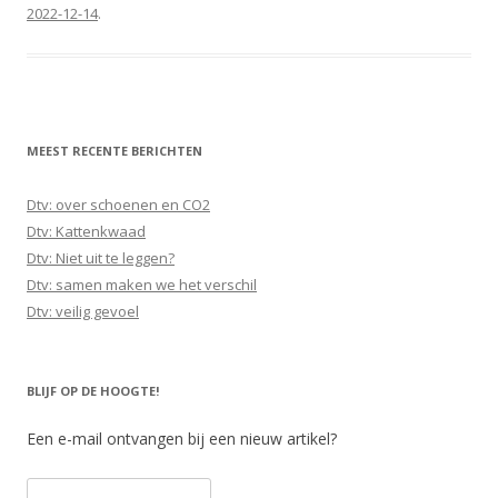
2022-12-14
.
MEEST RECENTE BERICHTEN
Dtv: over schoenen en CO2
Dtv: Kattenkwaad
Dtv: Niet uit te leggen?
Dtv: samen maken we het verschil
Dtv: veilig gevoel
BLIJF OP DE HOOGTE!
Een e-mail ontvangen bij een nieuw artikel?