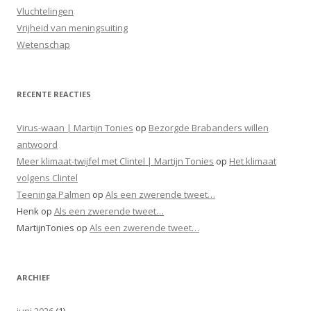
Vluchtelingen
Vrijheid van meningsuiting
Wetenschap
RECENTE REACTIES
Virus-waan | Martijn Tonies
op
Bezorgde Brabanders willen
antwoord
Meer klimaat-twijfel met Clintel | Martijn Tonies
op
Het klimaat
volgens Clintel
Teeninga Palmen
op
Als een zwerende tweet…
Henk
op
Als een zwerende tweet…
MartijnTonies
op
Als een zwerende tweet…
ARCHIEF
juni 2026
(1)