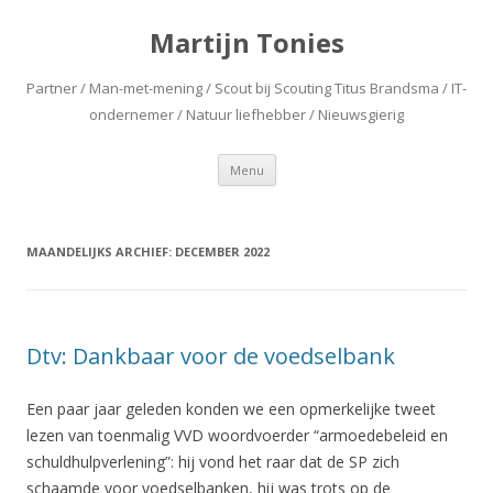
Martijn Tonies
Partner / Man-met-mening / Scout bij Scouting Titus Brandsma / IT-
ondernemer / Natuur liefhebber / Nieuwsgierig
Spring naar de inhoud
Menu
MAANDELIJKS ARCHIEF:
DECEMBER 2022
Dtv: Dankbaar voor de voedselbank
Een paar jaar geleden konden we een opmerkelijke tweet
lezen van toenmalig VVD woordvoerder “armoedebeleid en
schuldhulpverlening”: hij vond het raar dat de SP zich
schaamde voor voedselbanken, hij was trots op de