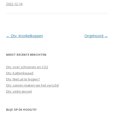
2022-12-14
.
Berichtnavigatie
←
Dtv: Kronkelkoppen
Ongehoord
→
MEEST RECENTE BERICHTEN
Dtv: over schoenen en CO2
Dtv: Kattenkwaad
Dtv: Niet uit te leggen?
Dtv: samen maken we het verschil
Dtv: veilig gevoel
BLIJF OP DE HOOGTE!