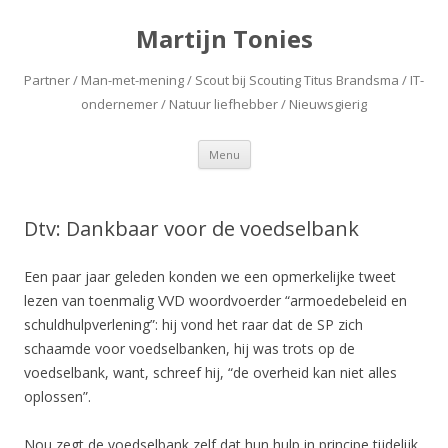
Martijn Tonies
Partner / Man-met-mening / Scout bij Scouting Titus Brandsma / IT-
ondernemer / Natuur liefhebber / Nieuwsgierig
Spring naar de inhoud
Menu
Dtv: Dankbaar voor de voedselbank
Een paar jaar geleden konden we een opmerkelijke tweet
lezen van toenmalig VVD woordvoerder “armoedebeleid en
schuldhulpverlening”: hij vond het raar dat de SP zich
schaamde voor voedselbanken, hij was trots op de
voedselbank, want, schreef hij, “de overheid kan niet alles
oplossen”.
Nou zegt de voedselbank zelf dat hun hulp in principe tijdelijk