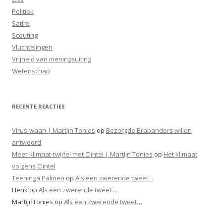
Politiek
Satire
Scouting
Vluchtelingen
Vrijheid van meningsuiting
Wetenschap
RECENTE REACTIES
Virus-waan | Martijn Tonies
op
Bezorgde Brabanders willen
antwoord
Meer klimaat-twijfel met Clintel | Martijn Tonies
op
Het klimaat
volgens Clintel
Teeninga Palmen
op
Als een zwerende tweet…
Henk
op
Als een zwerende tweet…
MartijnTonies
op
Als een zwerende tweet…