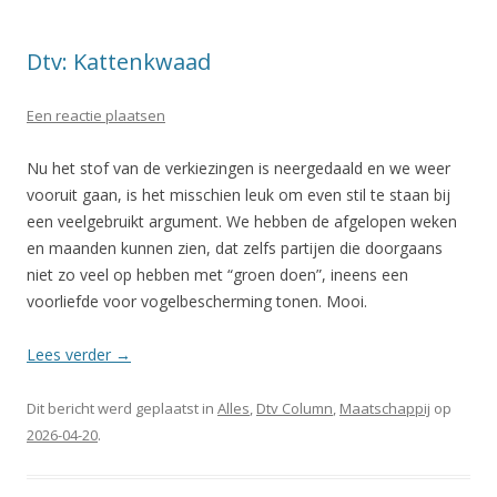
Dtv: Kattenkwaad
Een reactie plaatsen
Nu het stof van de verkiezingen is neergedaald en we weer
vooruit gaan, is het misschien leuk om even stil te staan bij
een veelgebruikt argument. We hebben de afgelopen weken
en maanden kunnen zien, dat zelfs partijen die doorgaans
niet zo veel op hebben met “groen doen”, ineens een
voorliefde voor vogelbescherming tonen. Mooi.
Lees verder
→
Dit bericht werd geplaatst in
Alles
,
Dtv Column
,
Maatschappij
op
2026-04-20
.