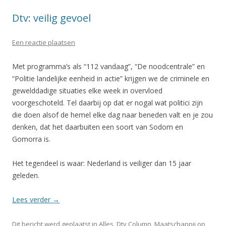
Dtv: veilig gevoel
Een reactie plaatsen
Met programma’s als “112 vandaag”, “De noodcentrale” en
“Politie landelijke eenheid in actie” krijgen we de criminele en
gewelddadige situaties elke week in overvloed
voorgeschoteld. Tel daarbij op dat er nogal wat politici zijn
die doen alsof de hemel elke dag naar beneden valt en je zou
denken, dat het daarbuiten een soort van Sodom en
Gomorra is.
Het tegendeel is waar: Nederland is veiliger dan 15 jaar
geleden.
Lees verder
→
Dit bericht werd geplaatst in
Alles
,
Dtv Column
,
Maatschappij
op