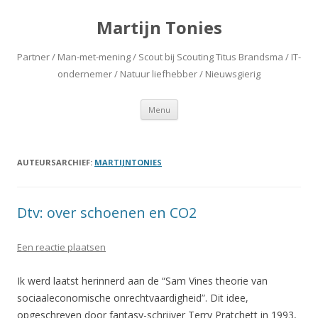
Martijn Tonies
Partner / Man-met-mening / Scout bij Scouting Titus Brandsma / IT-
ondernemer / Natuur liefhebber / Nieuwsgierig
Spring naar de inhoud
Menu
AUTEURSARCHIEF:
MARTIJNTONIES
Dtv: over schoenen en CO2
Een reactie plaatsen
Ik werd laatst herinnerd aan de “Sam Vines theorie van
sociaaleconomische onrechtvaardigheid”. Dit idee,
opgeschreven door fantasy-schrijver Terry Pratchett in 1993,