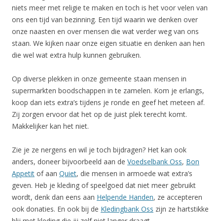
niets meer met religie te maken en toch is het voor velen van
ons een tijd van bezinning. Een tijd waarin we denken over
onze naasten en over mensen die wat verder weg van ons
staan. We kijken naar onze eigen situatie en denken aan hen
die wel wat extra hulp kunnen gebruiken.
Op diverse plekken in onze gemeente staan mensen in
supermarkten boodschappen in te zamelen. Kom je erlangs,
koop dan iets extra’s tijdens je ronde en geef het meteen af.
Zij zorgen ervoor dat het op de juist plek terecht komt.
Makkelijker kan het niet.
Zie je ze nergens en wil je toch bijdragen? Het kan ook
anders, doneer bijvoorbeeld aan de
Voedselbank Oss
,
Bon
Appetit
of aan
Quiet
, die mensen in armoede wat extra’s
geven. Heb je kleding of speelgoed dat niet meer gebruikt
wordt, denk dan eens aan
Helpende Handen
, ze accepteren
ook donaties. En ook bij de
Kledingbank Oss
zijn ze hartstikke
blij met kleding die jij zelf niet langer draagt.