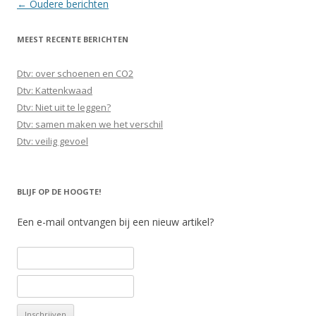
Berichtnavigatie
←
Oudere berichten
MEEST RECENTE BERICHTEN
Dtv: over schoenen en CO2
Dtv: Kattenkwaad
Dtv: Niet uit te leggen?
Dtv: samen maken we het verschil
Dtv: veilig gevoel
BLIJF OP DE HOOGTE!
Een e-mail ontvangen bij een nieuw artikel?