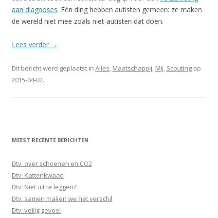
aan diagnoses
. Eén ding hebben autisten gemeen: ze maken
de wereld niet mee zoals niet-autisten dat doen.
Lees verder
→
Dit bericht werd geplaatst in
Alles
,
Maatschappij
,
Mij
,
Scouting
op
2015-04-02
.
MEEST RECENTE BERICHTEN
Dtv: over schoenen en CO2
Dtv: Kattenkwaad
Dtv: Niet uit te leggen?
Dtv: samen maken we het verschil
Dtv: veilig gevoel