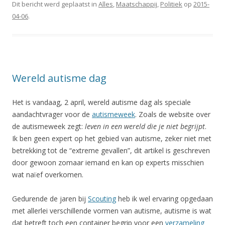
Dit bericht werd geplaatst in
Alles
,
Maatschappij
,
Politiek
op
2015-
04-06
.
Wereld autisme dag
Het is vandaag, 2 april, wereld autisme dag als speciale
aandachtvrager voor de
autismeweek
. Zoals de website over
de autismeweek zegt:
leven in een wereld die je niet begrijpt
.
Ik ben geen expert op het gebied van autisme, zeker niet met
betrekking tot de “extreme gevallen”, dit artikel is geschreven
door gewoon zomaar iemand en kan op experts misschien
wat naïef overkomen.
Gedurende de jaren bij
Scouting
heb ik wel ervaring opgedaan
met allerlei verschillende vormen van autisme, autisme is wat
dat betreft toch een container begrip voor een
verzameling