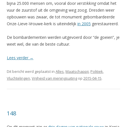
bijna 25.000 mensen om, vooral door
verstikking
omdat het
vuur de zuurstof uit de omgeving weg zoog. Dresden weer
opbouwen was zwaar, de tot monument gebombardeerde
Onze-Lieve-Vrouwe-kerk is uiteindelijk
in 2005
gerestaureerd.
De bombardementen werden uitgevoerd door “de goeien”, je
weet wel, die van de beste cultuur.
Lees verder
→
Dit bericht werd geplaatst in
Alles
,
Maatschappij
,
Politiek
,
Vluchtelingen
,
Vrijheid van meningsuiting
op
2015-04-15
.
148
Op dit moment zijn er
drie dagen van nationale rouw
in Kenia.