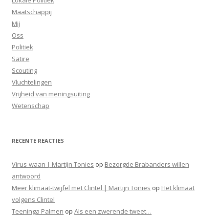
Maatschappij
Mij
Oss
Politiek
Satire
Scouting
Vluchtelingen
Vrijheid van meningsuiting
Wetenschap
RECENTE REACTIES
Virus-waan | Martijn Tonies
op
Bezorgde Brabanders willen
antwoord
Meer klimaat-twijfel met Clintel | Martijn Tonies
op
Het klimaat
volgens Clintel
Teeninga Palmen
op
Als een zwerende tweet…