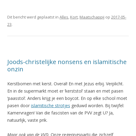
Dit bericht werd geplaatst in
Alles
,
Kort
,
Maatschappij
op
2017-05-
23
.
Joods-christelijke nonsens en islamitische
onzin
Kerstbomen met kerst. Overal! En met Jezus erbij. Verplicht.
En in de supermarkt moet er ‘kerststol’ staan en met pasen
‘paasstol’. Anders krijg je een boycot. En op elke school moet
pasen door
islamitische strotjes
geduwd worden. Bij twijfel:
Kamervragen! Van die fascisten van de PVV zegt U? Ja,
natuurlijk, vaste prik.
Maar ook van de VVD.
Onze regeringspartij die zichzelf