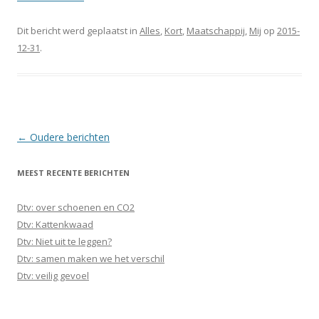
Dit bericht werd geplaatst in
Alles
,
Kort
,
Maatschappij
,
Mij
op
2015-
12-31
.
Berichtnavigatie
←
Oudere berichten
MEEST RECENTE BERICHTEN
Dtv: over schoenen en CO2
Dtv: Kattenkwaad
Dtv: Niet uit te leggen?
Dtv: samen maken we het verschil
Dtv: veilig gevoel