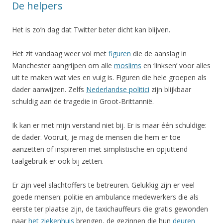
De helpers
Het is zo’n dag dat Twitter beter dicht kan blijven.
Het zit vandaag weer vol met
figuren
die de aanslag in
Manchester aangrijpen om alle
moslims
en ‘linksen’ voor alles
uit te maken wat vies en vuig is. Figuren die hele groepen als
dader aanwijzen. Zelfs
Nederlandse politici
zijn blijkbaar
schuldig aan de tragedie in Groot-Brittannië.
Ik kan er met mijn verstand niet bij. Er is maar één schuldige:
de dader. Vooruit, je mag de mensen die hem er toe
aanzetten of inspireren met simplistische en opjuttend
taalgebruik er ook bij zetten.
Er zijn veel slachtoffers te betreuren. Gelukkig zijn er veel
goede mensen: politie en ambulance medewerkers die als
eerste ter plaatse zijn, de taxichauffeurs die gratis gewonden
naar
het ziekenhuis
brengen, de gezinnen die hun
deuren