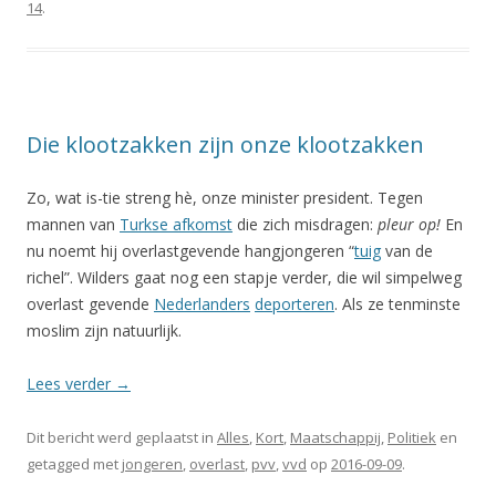
14
.
Die klootzakken zijn onze klootzakken
Zo, wat is-tie streng hè, onze minister president. Tegen
mannen van
Turkse afkomst
die zich misdragen:
pleur op!
En
nu noemt hij overlastgevende hangjongeren “
tuig
van de
richel”. Wilders gaat nog een stapje verder, die wil simpelweg
overlast gevende
Nederlanders
deporteren
. Als ze tenminste
moslim zijn natuurlijk.
Lees verder
→
Dit bericht werd geplaatst in
Alles
,
Kort
,
Maatschappij
,
Politiek
en
getagged met
jongeren
,
overlast
,
pvv
,
vvd
op
2016-09-09
.