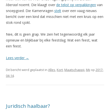
liberaal
noemt. Die klaagt over
de tekst op verpakkingen
van
snoepgoed. Die Kamervragen
stelt
over een vaag nieuws
bericht over een kind dat misschien niet met een kruis op een
stok rond sjokt.
Nee, dit is geen grap. We zien het tegenwoordig elk jaar
opnieuw en blijkbaar bij elke feestdag. Wat een feest, wat
een feest.
Lees verder
→
Dit bericht werd geplaatst in
Alles
,
Kort
,
Maatschappij
,
Mij
op
2017-
04-14
.
Juridisch haalbaar?