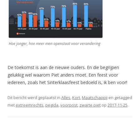
Hoe jonger, hoe meer men openstaat voor verandering
De toekomst is aan de nieuwe ouders. En die begrijpen
gelukkig wel waarom Piet anders moet. Een feest voor
iedereen, zoals het Sinterklaasfeest bedoeld is, ik ben voor!
Dit bericht werd geplaatst in
Alles
,
Kort
,
Maatschappij
en getagged
met
extreemrechts
,
pegida
,
voorpost
,
zwarte piet
op
2017-11-25
.