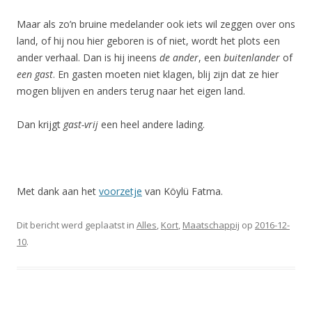
Maar als zo’n bruine medelander ook iets wil zeggen over ons
land, of hij nou hier geboren is of niet, wordt het plots een
ander verhaal. Dan is hij ineens
de ander
, een
buitenlander
of
een gast
. En gasten moeten niet klagen, blij zijn dat ze hier
mogen blijven en anders terug naar het eigen land.
Dan krijgt
gast-vrij
een heel andere lading.
Met dank aan het
voorzetje
van Köylü Fatma.
Dit bericht werd geplaatst in
Alles
,
Kort
,
Maatschappij
op
2016-12-
10
.