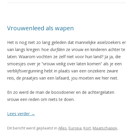
Vrouwenleed als wapen
Het is nog niet zo lang geleden dat mannelijke asielzoekers er
van langs kregen: hoe
durfden
ze vrouw en kinderen achter te
laten. Waarom vochten ze zelf niet voor hun land? Ja ja, die
smoesjes over je “vrouw veilig over laten komen” als je een
verblijfsvergunning hebt in plaats van een onzekere zware
reis, de praatjes van een lafaard, jou moeten we hier niet.
En zo werd de man de boosdoener en de achtergelaten
vrouw een reden om niets te doen.
Lees verder
→
Dit bericht werd geplaatst in
Alles
,
Europa
,
Kort
,
Maatschappij
,