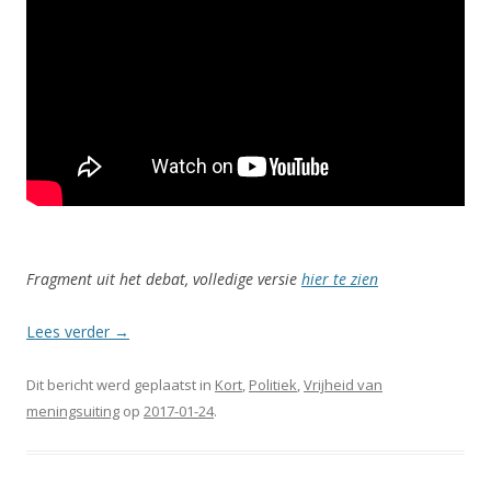
Fragment uit het debat, volledige versie
hier te zien
Lees verder
→
Dit bericht werd geplaatst in
Kort
,
Politiek
,
Vrijheid van
meningsuiting
op
2017-01-24
.