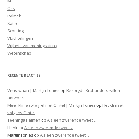
Mij
Oss
Politiek
Satire
Scouting
Vluchtelingen
Vrijheid van meningsuiting
Wetenschap
RECENTE REACTIES
Virus-waan | Martijn Tonies
op
Bezorgde Brabanders willen
antwoord
Meer klimaat-twijfel met Clintel | Martijn Tonies
op
Het klimaat
volgens Clintel
Teeninga Palmen
op
Als een zwerende tweet…
Henk
op
Als een zwerende tweet…
MartijnTonies
op
Als een zwerende tweet…