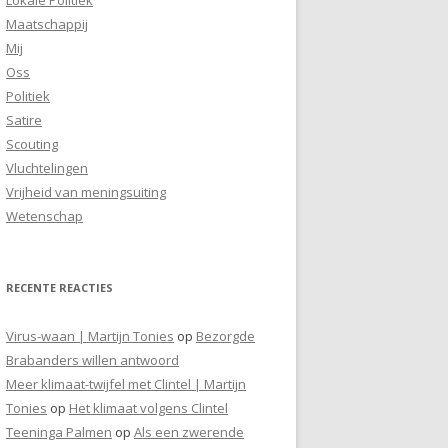
Maatschappij
Mij
Oss
Politiek
Satire
Scouting
Vluchtelingen
Vrijheid van meningsuiting
Wetenschap
RECENTE REACTIES
Virus-waan | Martijn Tonies
op
Bezorgde
Brabanders willen antwoord
Meer klimaat-twijfel met Clintel | Martijn
Tonies
op
Het klimaat volgens Clintel
Teeninga Palmen
op
Als een zwerende