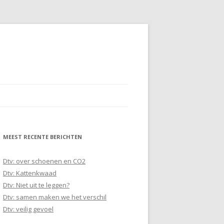
MEEST RECENTE BERICHTEN
Dtv: over schoenen en CO2
Dtv: Kattenkwaad
Dtv: Niet uit te leggen?
Dtv: samen maken we het verschil
Dtv: veilig gevoel