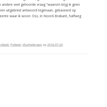
en andere veel gehoorde vraag “waarom krijg ik geen
w een uitgebreid antwoord tegenaan, gebaseerd op
meente waar ik woon: Oss, in Noord-Brabant, halfweg
olitiek
,
Politiek
,
Vluchtelingen
op
2016-07-20
.