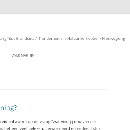
ting Titus Brandsma / IT-ondernemer / Natuur liefhebber / Nieuwsgierig
Spring naar de inhoud
OVER MARTIJN
oning?
reid antwoord op de vraag “wat vind jij nou van die
is het een veel gelezen, gewaardeerd en gedeeld stuk.