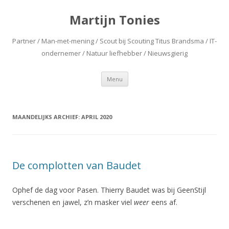
Martijn Tonies
Partner / Man-met-mening / Scout bij Scouting Titus Brandsma / IT-
ondernemer / Natuur liefhebber / Nieuwsgierig
Spring naar de inhoud
Menu
MAANDELIJKS ARCHIEF:
APRIL 2020
De complotten van Baudet
Ophef de dag voor Pasen. Thierry Baudet was bij GeenStijl
verschenen en jawel, z’n masker viel
weer
eens af.