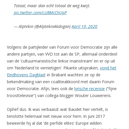
Totaal, maar dan echt totaal de weg kwijt.
pic.twitter.com/LUBMcChUpP
— Alptekin (@AlptekinAkdogan)
April 10, 2020
Volgens de partijleider van Forum voor Democratie zijn alle
andere partijen, van VVD tot aan de SP, allemaal onderdeel
van de ‘cultuurmarxistische linkse mainstream’ en er op uit
om ‘Nederland te vernietigen’. Pikante uitspraken,
vond het
Eindhovens Dagblad
: in Brabant wachten ze op de
bekendmaking van een coalitieakkoord met daarin Forum
voor Democratie. Afijn, lees ook de
lyrische recensie
(“fijne
troosttelevisie”) van collega blogger Wouter Louwerens.
Ophef dus. Ik was verbaasd: wat Baudet hier vertelt, is
tenslotte helemaal niet nieuw voor hem. In juni 2017
beweerde hij al dat ‘de perfide elites’ Europe wilden