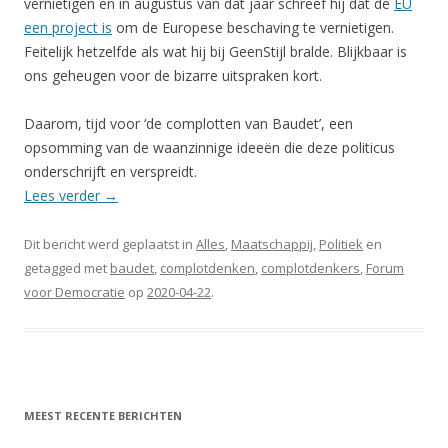
vernietigen en in augustus van dat jaar schreef hij dat de
EU
een project is
om de Europese beschaving te vernietigen.
Feitelijk hetzelfde als wat hij bij GeenStijl bralde. Blijkbaar is
ons geheugen voor de bizarre uitspraken kort.
Daarom, tijd voor ‘de complotten van Baudet’, een
opsomming van de waanzinnige ideeën die deze politicus
onderschrijft en verspreidt.
Lees verder
→
Dit bericht werd geplaatst in
Alles
,
Maatschappij
,
Politiek
en
getagged met
baudet
,
complotdenken
,
complotdenkers
,
Forum
voor Democratie
op
2020-04-22
.
MEEST RECENTE BERICHTEN