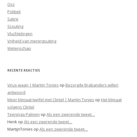
Oss
Politiek
Satire
Scouting
Vluchtelingen
Vrijheid van meningsuiting
Wetenschap
RECENTE REACTIES
Virus-waan | Martijn Tonies
op
Bezorgde Brabanders willen
antwoord
Meer klimaat-twijfel met Clintel | Martijn Tonies
op
Het klimaat
volgens Clintel
Teeninga Palmen
op
Als een zwerende tweet…
Henk
op
Als een zwerende tweet…
MartijnTonies
op
Als een zwerende tweet…