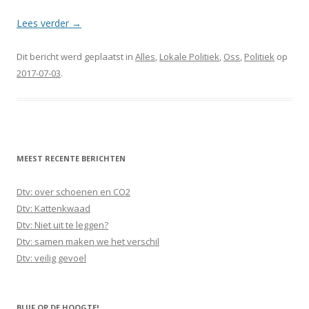
Lees verder
→
Dit bericht werd geplaatst in
Alles
,
Lokale Politiek
,
Oss
,
Politiek
op
2017-07-03
.
MEEST RECENTE BERICHTEN
Dtv: over schoenen en CO2
Dtv: Kattenkwaad
Dtv: Niet uit te leggen?
Dtv: samen maken we het verschil
Dtv: veilig gevoel
BLIJF OP DE HOOGTE!