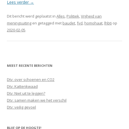
Lees verder
→
Dit bericht werd geplaatst in
Alles
,
Politiek
,
Vrijheid van
meningsuiting
en getagged met
baudet
,
fvd
,
homohaat
,
lhbti
op
2020-02-05
.
MEEST RECENTE BERICHTEN
Dtv: over schoenen en CO2
Dtv: Kattenkwaad
Dtv: Niet uit te leggen?
Dtv: samen maken we het verschil
Dtv: veilig gevoel
BLIJF OP DE HOOGTE!