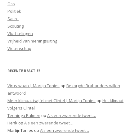
Oss
Politiek
Satire
Scouting
Vluchtelingen
Vrijheid van meningsuiting
Wetenschap
RECENTE REACTIES
Virus-waan | Martijn Tonies
op
Bezorgde Brabanders willen
antwoord
Meer klimaat-twijfel met Clintel | Martijn Tonies
op
Het klimaat
volgens Clintel
Teeninga Palmen
op
Als een zwerende tweet…
Henk
op
Als een zwerende tweet…
MartijnTonies
op
Als een zwerende tweet…