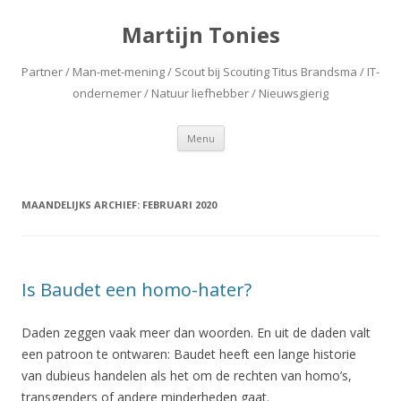
Martijn Tonies
Partner / Man-met-mening / Scout bij Scouting Titus Brandsma / IT-
ondernemer / Natuur liefhebber / Nieuwsgierig
Spring naar de inhoud
Menu
MAANDELIJKS ARCHIEF:
FEBRUARI 2020
Is Baudet een homo-hater?
Daden zeggen vaak meer dan woorden. En uit de daden valt
een patroon te ontwaren: Baudet heeft een lange historie
van dubieus handelen als het om de rechten van homo’s,
transgenders of andere minderheden gaat.