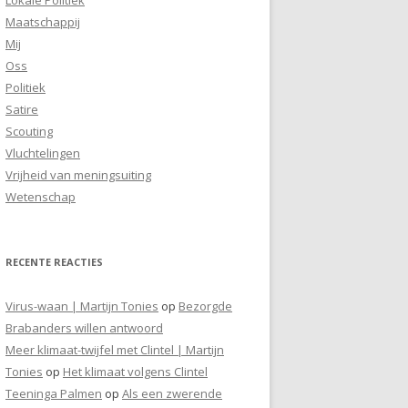
Maatschappij
Mij
Oss
Politiek
Satire
Scouting
Vluchtelingen
Vrijheid van meningsuiting
Wetenschap
RECENTE REACTIES
Virus-waan | Martijn Tonies
op
Bezorgde
Brabanders willen antwoord
Meer klimaat-twijfel met Clintel | Martijn
Tonies
op
Het klimaat volgens Clintel
Teeninga Palmen
op
Als een zwerende