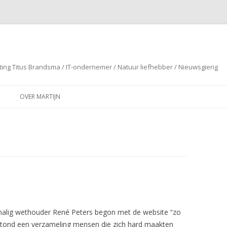
ting Titus Brandsma / IT-ondernemer / Natuur liefhebber / Nieuwsgierig
Spring naar de inhoud
OVER MARTIJN
alig wethouder René Peters begon met de website “zo
stond een verzameling mensen die zich hard maakten