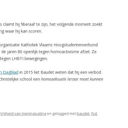
claimt hij ‘liberaal’ te zijn, het volgende moment zoekt
ng waar hij kan scoren.
 organisatie Katholiek Vlaams Hoogstudentenverbond
ds de jaren 80 openlijk tegen homoactivisme afzet. Ze
tegen LHBTI bewegingen.
ch Dagblad
in 2015 liet Baudet weten dat hij een verbod
christelijke school een
homoseksuele leraar moet kunnen
,
Vrijheid van meningsuiting
en getagged met
baudet
,
fvd
,