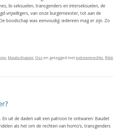
nes, bi-seksuelen, transgenders en interseksuelen, de
gd-vrijwilligers, van onze burgemeester, tot aan de
t. De boodschap was eenvoudig: iedereen mag er zijn. Zo
umn
,
Maatschappij
,
Oss
en getagged met
extreemrechts
,
lhbti
er?
En uit de daden valt een patroon te ontwaren: Baudet
andelen als het om de rechten van homo’s, transgenders