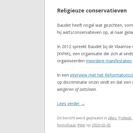
Religieuze conservatieven
Baudet heeft nogal wat gezichten, soms 
hij aartsconservatieven op, al naar gela
In 2012 spreekt Baudet bij de Vlaamse
(KVHK), een organisatie die zich al sin
organiseerden
meerdere manifestaties
In een
interview met het Reformatoris
op discriminatie onzin vindt en dat een 
weigeren of ontslaan
.
Lees verder
→
Dit bericht werd geplaatst in
Alles
,
Politiek
homohaat
,
lhbti
op
2020-02-05
.