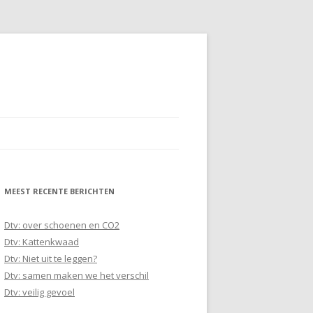
MEEST RECENTE BERICHTEN
Dtv: over schoenen en CO2
Dtv: Kattenkwaad
Dtv: Niet uit te leggen?
Dtv: samen maken we het verschil
Dtv: veilig gevoel