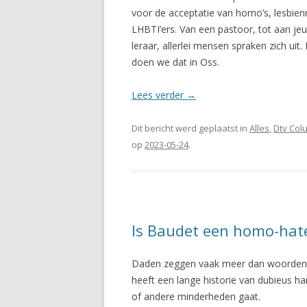
voor de acceptatie van homo’s, lesbien
LHBTI’ers. Van een pastoor, tot aan jeu
leraar, allerlei mensen spraken zich ui
doen we dat in Oss.
Lees verder
→
Dit bericht werd geplaatst in
Alles
,
Dtv Col
op
2023-05-24
.
Is Baudet een homo-hat
Daden zeggen vaak meer dan woorden. 
heeft een lange historie van dubieus h
of andere minderheden gaat.