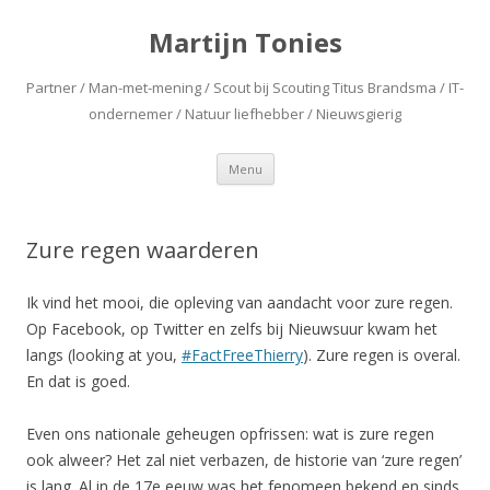
Martijn Tonies
Partner / Man-met-mening / Scout bij Scouting Titus Brandsma / IT-
ondernemer / Natuur liefhebber / Nieuwsgierig
Spring naar de inhoud
Menu
Zure regen waarderen
Ik vind het mooi, die opleving van aandacht voor zure regen.
Op Facebook, op Twitter en zelfs bij Nieuwsuur kwam het
langs (looking at you,
#FactFreeThierry
). Zure regen is overal.
En dat is goed.
Even ons nationale geheugen opfrissen: wat is zure regen
ook alweer? Het zal niet verbazen, de historie van ‘zure regen’
is lang. Al in de 17e eeuw was het fenomeen bekend en sinds