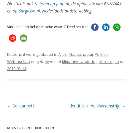
Dit stuk is ook
te lezen op Joop.nl
, de opiniesite van BNNVARA
en
op Sargasso.nl
, Nederlands oudste weblog.
Vind je dit artikel de moeite waard? Deel het dan!
Dit bericht werd geplaatst in
Alles
,
Maatschappij
,
Politiek
,
Wetenschap
en getagged met
klimaatverandering
,
zure regen
op
2019-03-14
.
Berichtnavigatie
←
Solidariteit?
Identiteit in de klassenstrijd
→
MEEST RECENTE BERICHTEN