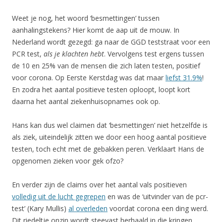
Weet je nog, het woord ‘besmettingen’ tussen
aanhalingstekens? Hier komt de aap uit de mouw. In
Nederland wordt gezegd: ga naar de GGD teststraat voor een
PCR test,
als je klachten hebt
. Vervolgens test ergens tussen
de 10 en 25% van de mensen die zich laten testen, positief
voor corona. Op Eerste Kerstdag was dat maar
liefst 31.9%
!
En zodra het aantal positieve testen oploopt, loopt kort
daarna het aantal ziekenhuisopnames ook op.
Hans kan dus wel claimen dat ‘besmettingen’ niet hetzelfde is
als ziek, uiteindelijk zitten we door een hoog aantal positieve
testen, toch echt met de gebakken peren. Verklaart Hans de
opgenomen zieken voor gek ofzo?
En verder zijn de claims over het aantal vals positieven
volledig uit de lucht gegrepen
en was de ‘uitvinder van de pcr-
test’ (Kary Mullis)
al overleden
voordat corona een ding werd.
Dit riedeltje onzin wordt steevast herhaald in die kringen.