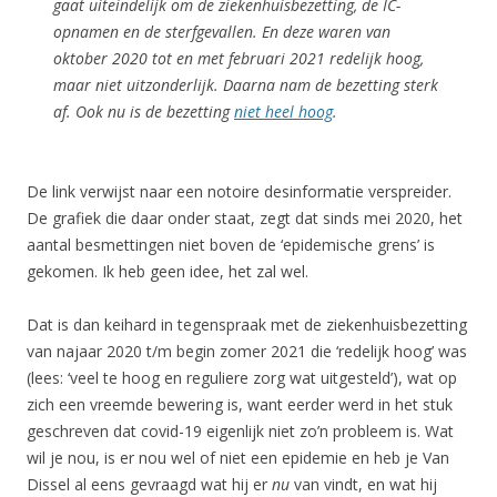
gaat uiteindelijk om de ziekenhuisbezetting, de IC-
opnamen en de sterfgevallen. En deze waren van
oktober 2020 tot en met februari 2021 redelijk hoog,
maar niet uitzonderlijk. Daarna nam de bezetting sterk
af. Ook nu is de bezetting
niet heel hoog
.
De link verwijst naar een notoire desinformatie verspreider.
De grafiek die daar onder staat, zegt dat sinds mei 2020, het
aantal besmettingen niet boven de ‘epidemische grens’ is
gekomen. Ik heb geen idee, het zal wel.
Dat is dan keihard in tegenspraak met de ziekenhuisbezetting
van najaar 2020 t/m begin zomer 2021 die ‘redelijk hoog’ was
(lees: ‘veel te hoog en reguliere zorg wat uitgesteld’), wat op
zich een vreemde bewering is, want eerder werd in het stuk
geschreven dat covid-19 eigenlijk niet zo’n probleem is. Wat
wil je nou, is er nou wel of niet een epidemie en heb je Van
Dissel al eens gevraagd wat hij er
nu
van vindt, en wat hij