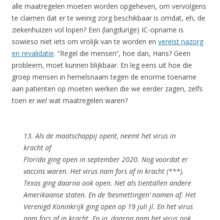
alle maatregelen moeten worden opgeheven, om vervolgens
te claimen dat er te weinig zorg beschikbaar is omdat, eh, de
ziekenhuizen vol lopen? Een (langdurige) IC-opname is
sowieso niet iets om vrolijk van te worden en
vereist nazorg
en revalidatie
. “Regel die mensen”, hoe dan, Hans? Geen
probleem, moet kunnen blijkbaar. En leg eens uit hoe die
groep mensen in hemelsnaam tegen de enorme toename
aan patiënten op moeten werken die we eerder zagen, zelfs
toen er
wel
wat maatregelen waren?
13. Als de maatschappij opent, neemt het virus in
kracht af
Florida ging open in september 2020. Nog voordat er
vaccins waren. Het virus nam fors af in kracht (***).
Texas ging daarna ook open. Net als tientallen andere
Amerikaanse staten. En de ‘besmettingen’ namen af. Het
Verenigd Koninkrijk ging open op 19 juli jl. En het virus
nam fors af in kracht. En ja, daarna nam het virus ook