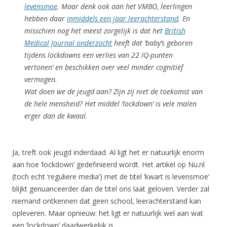
levensmoe
. Maar denk ook aan het VMBO, leerlingen
hebben daar
inmiddels een jaar leerachterstand
. En
misschien nog het meest zorgelijk is dat het
British
Medical Journal onderzocht
heeft dat ‘baby’s geboren
tijdens lockdowns een verlies van 22 IQ-punten
vertonen’ en beschikken over veel minder cognitief
vermogen.
Wat doen we de jeugd aan? Zijn zij niet de toekomst van
de hele mensheid? Het middel ‘lockdown’ is vele malen
erger dan de kwaal.
Ja, treft ook jeugd inderdaad. Al ligt het er natuurlijk enorm
aan hoe ‘lockdown’ gedefinieerd wordt. Het artikel op Nu.nl
(toch echt ‘reguliere media’) met de titel ‘kwart is levensmoe’
blijkt genuanceerder dan de titel ons laat geloven. Verder zal
niemand ontkennen dat geen school, leerachterstand kan
opleveren. Maar opnieuw: het ligt er natuurlijk wel aan wat
een ‘lockdown’ daadwerkelijk is.