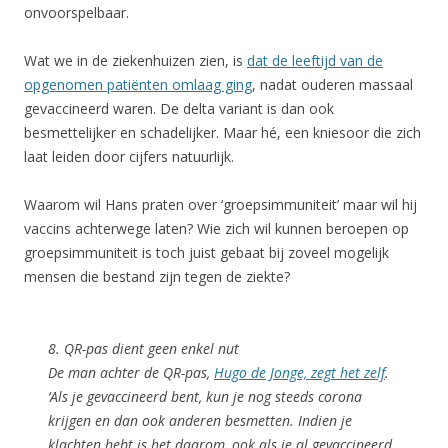
onvoorspelbaar.
Wat we in de ziekenhuizen zien, is
dat de leeftijd van de
opgenomen patiënten omlaag ging
, nadat ouderen massaal
gevaccineerd waren. De delta variant is dan ook
besmettelijker en schadelijker. Maar hé, een kniesoor die zich
laat leiden door cijfers natuurlijk.
Waarom wil Hans praten over ‘groepsimmuniteit’ maar wil hij
vaccins achterwege laten? Wie zich wil kunnen beroepen op
groepsimmuniteit is toch juist gebaat bij zoveel mogelijk
mensen die bestand zijn tegen de ziekte?
8. QR-pas dient geen enkel nut
De man achter de QR-pas,
Hugo de Jonge, zegt het zelf
.
‘Als je gevaccineerd bent, kun je nog steeds corona
krijgen en dan ook anderen besmetten. Indien je
klachten hebt is het daarom, ook als je al gevaccineerd