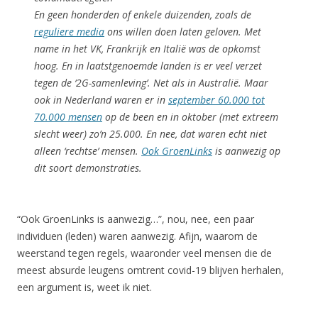
En geen honderden of enkele duizenden, zoals de
reguliere media
ons willen doen laten geloven. Met
name in het VK, Frankrijk en Italië was de opkomst
hoog. En in laatstgenoemde landen is er veel verzet
tegen de ‘2G-samenleving’. Net als in Australië. Maar
ook in Nederland waren er in
september 60.000 tot
70.000 mensen
op de been en in oktober (met extreem
slecht weer) zo’n 25.000. En nee, dat waren echt niet
alleen ‘rechtse’ mensen.
Ook GroenLinks
is aanwezig op
dit soort demonstraties.
“Ook GroenLinks is aanwezig…”, nou, nee, een paar
individuen (leden) waren aanwezig. Afijn, waarom de
weerstand tegen regels, waaronder veel mensen die de
meest absurde leugens omtrent covid-19 blijven herhalen,
een argument is, weet ik niet.