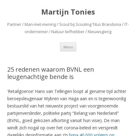
Martijn Tonies
Partner / Man-met-mening / Scout bij Scouting Titus Brandsma / IT-
ondernemer / Natuur liefhebber / Nieuwsgierig
Spring naar de inhoud
Menu
25 redenen waarom BVNL een
leugenachtige bende is
‘Retailgoeroe’ Hans van Tellingen loopt al geruime tijd achter
beroepsleugenaar Wybren van Haga aan en is tegenwoordig
bestuurslid van het nieuwste project van voorgenoemde
partijenverslinder, politieke partij “Belang van Nederland”
(BVNL, goed gekozen afkorting vanuit hun visie). De man
windt zich nogal op over het corona-beleid en verspreidt
dagelijks desinformatie aan z’n
bijna 40.000 volgers op