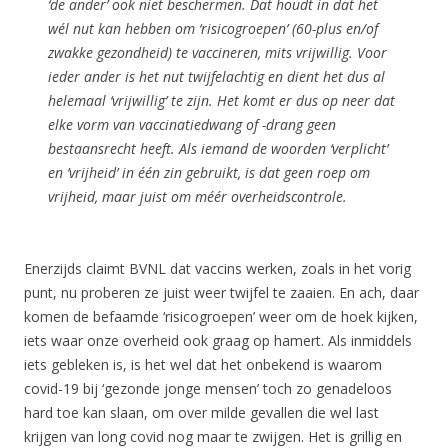
‘de ander’ ook niet beschermen. Dat houdt in dat het
wél nut kan hebben om ‘risicogroepen’ (60-plus en/of
zwakke gezondheid) te vaccineren, mits vrijwillig. Voor
ieder ander is het nut twijfelachtig en dient het dus al
helemaal ‘vrijwillig’ te zijn. Het komt er dus op neer dat
elke vorm van vaccinatiedwang of -drang geen
bestaansrecht heeft. Als iemand de woorden ‘verplicht’
en ’vrijheid’ in één zin gebruikt, is dat geen roep om
vrijheid, maar juist om méér overheidscontrole.
Enerzijds claimt BVNL dat vaccins werken, zoals in het vorig
punt, nu proberen ze juist weer twijfel te zaaien. En ach, daar
komen de befaamde ‘risicogroepen’ weer om de hoek kijken,
iets waar onze overheid ook graag op hamert. Als inmiddels
iets gebleken is, is het wel dat het onbekend is waarom
covid-19 bij ‘gezonde jonge mensen’ toch zo genadeloos
hard toe kan slaan, om over milde gevallen die wel last
krijgen van long covid nog maar te zwijgen. Het is grillig en