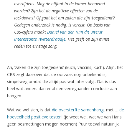
overlijdens. Mag de olifant in de kamer benoemd
worden? Zijn het de negatieve effecten van de
lockdowns? Of gaat het om zaken die zijn ‘toegediend’?
Gedegen onderzoek is nodig. Is vereist. Op basis van
CBS-cijfers maakt
Daniël van der Tuin dit uiterst
interessante Twitterdraadje.
Het geeft op zijn minst
reden tot ernstige zorg.
Ah, ‘zaken die zijn toegediend’ (kuch, vaccins, kuch). Afijn, het
CBS zegt daarover dat de oorzaak nog onbekend is,
simpelweg omdat die altijd pas wat later volgt. Dat is dus
heel wat anders dan er al een verregaander conclusie aan
hangen.
Wat we wel zien, is dat
die oversterfte samenhangt
met …
de
hoeveelheid positieve testen
! (je weet wel, wat we van Hans
geen besmettingen mogen noemen) Puur toeval natuurlijk.