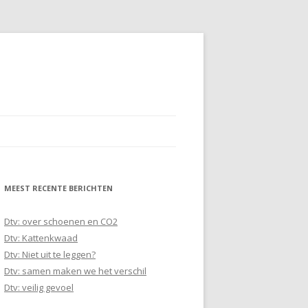
MEEST RECENTE BERICHTEN
Dtv: over schoenen en CO2
Dtv: Kattenkwaad
Dtv: Niet uit te leggen?
Dtv: samen maken we het verschil
Dtv: veilig gevoel