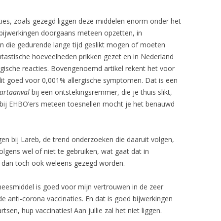
ties, zoals gezegd liggen deze middelen enorm onder het
 bijwerkingen doorgaans meteen opzetten, in
n die gedurende lange tijd geslikt mogen of moeten
antastische hoeveelheden prikken gezet en in Nederland
gische reacties. Bovengenoemd artikel rekent het voor
 dit goed voor 0,001% allergische symptomen. Dat is een
artaanval
bij een ontstekingsremmer, die je thuis slikt,
rbij EHBO’ers meteen toesnellen mocht je het benauwd
gen bij Lareb, de trend onderzoeken die daaruit volgen,
gens wel of niet te gebruiken, wat gaat dat in
 dan toch ook weleens gezegd worden.
geneesmiddel is goed voor mijn vertrouwen in de zeer
 anti-corona vaccinaties. En dat is goed bijwerkingen
en, hup vaccinaties! Aan jullie zal het niet liggen.