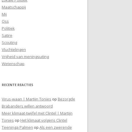
Maatschappij
Mij
Oss
Politiek
Satire
Scouting
Vluchtelingen
Vrijheid van meningsuiting
Wetenschap
RECENTE REACTIES
Virus-waan | Martijn Tonies
op
Bezorgde
Brabanders willen antwoord
Meer klimaat-twijfel met Clintel | Martijn
Tonies
op
Het klimaat volgens Clintel
Teeninga Palmen
op
Als een zwerende