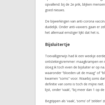
opvallend: bij de 2e prik, blijken mense
goed nieuws.
De bijwerkingen van anti-corona vaccin
duidelijk. Onder anti-vaxxers gaan er 
het allemaal ernstiger lijkt dat het is.
Bijsluitertje
Toevalligerwijs had ik een weekje eerde
ontstekingsremmer: maagkrampen en mi
sloeg ik toch even de bijsluiter er op 
waaronder “bloeden uit de maag” of “blo
kwamen “soms” voor. Waarbij
soms
dan
definitie van
soms
is toch de mijne niet.
lijst, onder ‘vaak’, “bij meer dan 1 op de
Begrippen als ‘vaak’, ‘soms’ of ‘zelden’ z