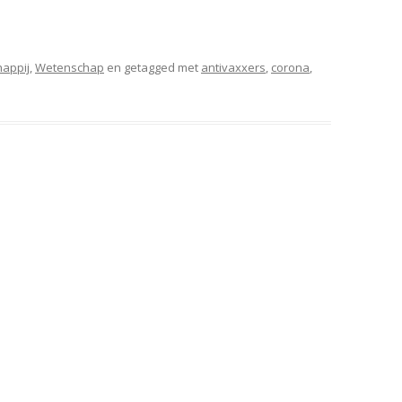
appij
,
Wetenschap
en getagged met
antivaxxers
,
corona
,