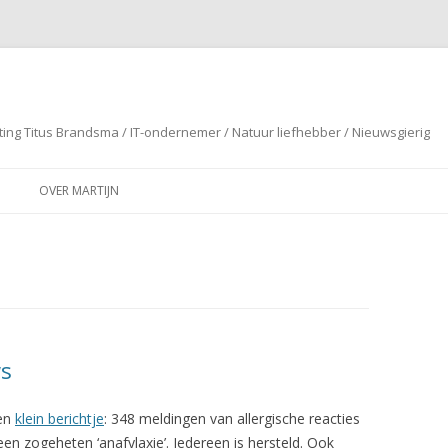
ting Titus Brandsma / IT-ondernemer / Natuur liefhebber / Nieuwsgierig
Spring naar de inhoud
OVER MARTIJN
ws
een
klein berichtje
: 348 meldingen van allergische reacties
een zogeheten ‘anafylaxie’. Iedereen is hersteld. Ook