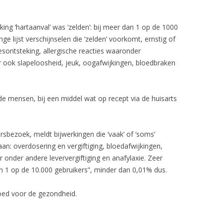
king ‘hartaanval’ was ‘zelden’: bij meer dan 1 op de 1000
ge lijst verschijnselen die ‘zelden’ voorkomt, ernstig of
esontsteking, allergische reacties waaronder
ook slapeloosheid, jeuk, oogafwijkingen, bloedbraken
 de mensen, bij een middel wat op recept via de huisarts
sbezoek, meldt bijwerkingen die ‘vaak’ of ‘soms’
aan: overdosering en vergiftiging, bloedafwijkingen,
r onder andere leververgiftiging en anafylaxie. Zeer
an 1 op de 10.000 gebruikers”, minder dan 0,01% dus.
 goed voor de gezondheid.