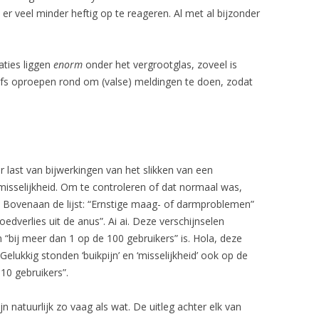
n er veel minder heftig op te reageren. Al met al bijzonder
aties liggen
enorm
onder het vergrootglas, zoveel is
zelfs oproepen rond om (valse) meldingen te doen, zodat
r last van bijwerkingen van het slikken van een
sselijkheid. Om te controleren of dat normaal was,
na. Bovenaan de lijst: “Ernstige maag- of darmproblemen”
edverlies uit de anus”. Ai ai. Deze verschijnselen
 “bij meer dan 1 op de 100 gebruikers” is. Hola, deze
 Gelukkig stonden ‘buikpijn’ en ‘misselijkheid’ ook op de
 10 gebruikers”.
ijn natuurlijk zo vaag als wat. De uitleg achter elk van