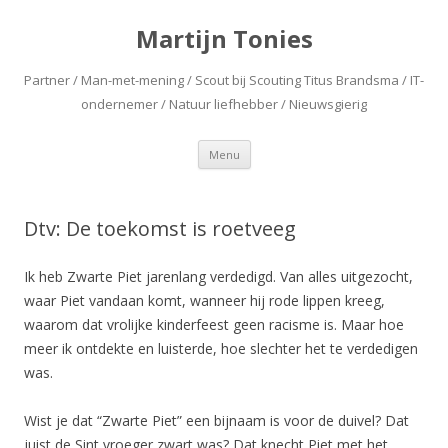
Martijn Tonies
Partner / Man-met-mening / Scout bij Scouting Titus Brandsma / IT-
ondernemer / Natuur liefhebber / Nieuwsgierig
Spring naar de inhoud
Menu
Dtv: De toekomst is roetveeg
Ik heb Zwarte Piet jarenlang verdedigd. Van alles uitgezocht,
waar Piet vandaan komt, wanneer hij rode lippen kreeg,
waarom dat vrolijke kinderfeest geen racisme is. Maar hoe
meer ik ontdekte en luisterde, hoe slechter het te verdedigen
was.
Wist je dat “Zwarte Piet” een bijnaam is voor de duivel? Dat
juist de Sint vroeger zwart was? Dat knecht Piet met het