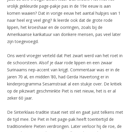
vrolijk gekleurde page-pakje pas in de 19e eeuw is aan
komen waaien? Dat in vorige eeuw het aantal hulpjes van 1
naar heel erg veel ging? Ik leerde ook dat de grote rode
lippen, het kroeshaar en de oorringen, zoals bij de
Amerikaanse karikatuur van donkere mensen, pas veel later
zijn toegevoegd.
Ons werd vroeger verteld dat Piet zwart werd van het roet in
de schoorsteen. Alsof je daar rode lippen en een zwaar
Surinaams nep-accent van krijgt. Commentaar was er in de
jaren 70 al, en midden ’80, had Gerda Havertong er in
kinderprogramma Sesamstraat al een stukje over. De kritiek
op de pikzwart geschminkte Piet is niet nieuw, het is er al
zeker 60 jaar.
De Sinterklaas-traditie staat niet stil en gaat juist telkens met
de tijd mee. De Piet in het page-pak heeft toentertijd de
traditionelere Pieten verdrongen. Later verloor hij de roe, de