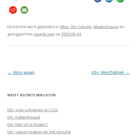
Dit bericht werd geplaatst in
Alles
,
Dtv Column
,
Maatschappij
en
getagged met
zwarte piet
op
2020-09-24
.
Berichtnavigatie
←
Virus-waan
Dtv: Mestfabriek
→
MEEST RECENTE BERICHTEN
Dtv: over schoenen en CO2
Dtv: Kattenkwaad
Dtv: Niet uit te leggen?
Dtv: samen maken we het verschil