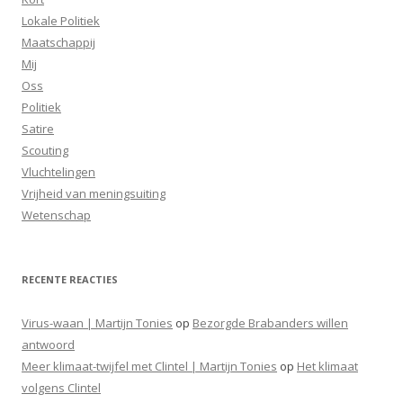
Lokale Politiek
Maatschappij
Mij
Oss
Politiek
Satire
Scouting
Vluchtelingen
Vrijheid van meningsuiting
Wetenschap
RECENTE REACTIES
Virus-waan | Martijn Tonies
op
Bezorgde Brabanders willen
antwoord
Meer klimaat-twijfel met Clintel | Martijn Tonies
op
Het klimaat
volgens Clintel