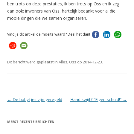
ben trots op deze prestaties, ik ben trots op Oss en ik zeg
dan ook: inwoners van Oss, hartelijk bedankt voor al die
mooie dingen die we samen organiseren.
Vind je dit artikel de moeite waard? Deel het dan!
Dit bericht werd geplaatst in
Alles
,
Oss
op
2014-12-23
.
Berichtnavigatie
←
De baby’tjes zijn geregeld
Hand kwijt? “Eigen schuld!”
→
MEEST RECENTE BERICHTEN