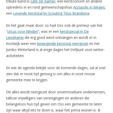
tribute band in
café De Kamer
, een kerstconcert en andere
optredens in en rond gemeenschapshuis
Acropolis in Megen
,
een
Levende Kerststal bij Scouting Titus Brandsma
.
En het gaat maar door: zo had Oss ook de primeur van het
“
circus voor blinden
“, was er een
kerstspecial in De
Lievekamp
die erg goed werd ontvangen en wordt er in
Koolwijk weer een
bewegende kerststal neergezet
en het
Jumbo Winterland is al enige dagen het trefpunt voor winter-
activiteiten.
En wie de agenda bekijkt voor de komende dagen, zal al snel
zien dat er nooit tijd genoeg is om alles in onze mooie
gemeente mee te krijgen.
Dit alles wordt neergezet door onvermoeibare ondernemers,
talloze vrijwilligers van verenigingen en anderen die
belangeloos hun tijd geven om Oss een gemeente te laten
zijn waar altijd iets te doen is, waar het prima wonen is. Ik