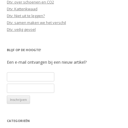
Dtv: over schoenen en CO2
Dtv: Kattenkwaad
Dtv: Niet uit te leggen?
Dtv: samen maken we het verschil
Dtv: veilig gevoel
BLIJF OP DE HOOGTE!
Een e-mail ontvangen bij een nieuw artikel?
CATEGORIEËN