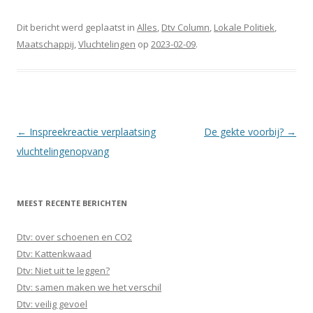
Dit bericht werd geplaatst in
Alles
,
Dtv Column
,
Lokale Politiek
,
Maatschappij
,
Vluchtelingen
op
2023-02-09
.
Berichtnavigatie
←
Inspreekreactie verplaatsing
De gekte voorbij?
→
vluchtelingenopvang
MEEST RECENTE BERICHTEN
Dtv: over schoenen en CO2
Dtv: Kattenkwaad
Dtv: Niet uit te leggen?
Dtv: samen maken we het verschil
Dtv: veilig gevoel