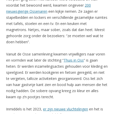
voordat het bewoond werd, kwamen ongeveer
200
nieuwsgierige Ossenaren
een kijkje nemen. Ze zagen er
stapelbedden en lockers en verschillende gezamelijke ruimtes
met tafels, stoelen en een tv. En een keuken met
magnetrons. Netjes, maar sober, zoals dat dan heet. Meest
gehoorde zorg onder de bezoekers: “ze moeten wel wat te
doen hebben”.
Vanuit de Osse samenleving kwamen vrijwilligers naar voren
en vormden wat later de stichting “
Thuis in Oss
” is gaan
heten. Er werden inzamelingsacties gehouden voor kleding en
speelgoed. Er werden kookgerei en fietsen geregeld, en niet
te vergeten, talloze activiteiten georganiseerd. Oss liet zich
van haar gastvrije kant zien en bood hulp aan mensen die het
nodig hadden. De sobere opvang kreeg zo kleur en alles
kwam op z’n pootjes terecht.
Inmiddels is het 2023,
er zijn nieuwe vluchtelingen
en het is