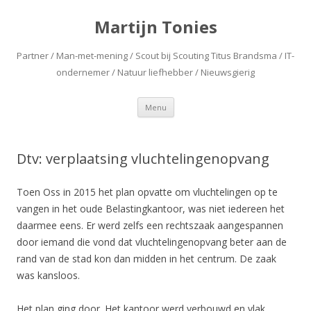
Martijn Tonies
Partner / Man-met-mening / Scout bij Scouting Titus Brandsma / IT-
ondernemer / Natuur liefhebber / Nieuwsgierig
Spring naar de inhoud
Menu
Dtv: verplaatsing vluchtelingenopvang
Toen Oss in 2015 het plan opvatte om vluchtelingen op te
vangen in het oude Belastingkantoor, was niet iedereen het
daarmee eens. Er werd zelfs een rechtszaak aangespannen
door iemand die vond dat vluchtelingenopvang beter aan de
rand van de stad kon dan midden in het centrum. De zaak
was kansloos.
Het plan ging door. Het kantoor werd verbouwd en vlak