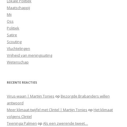
Lokale Politiek
Maatschappij
Mij
Oss
Politiek
Satire
Scouting
Vluchtelingen
Vrijheid van meningsuiting
Wetenschap
RECENTE REACTIES
Virus-waan | Martijn Tonies
op
Bezorgde Brabanders willen
antwoord
Meer klimaat-twijfel met Clintel | Martijn Tonies
op
Het klimaat
volgens Clintel
Teeninga Palmen
op
Als een zwerende tweet…